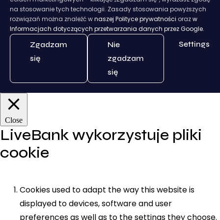
na stosowanie tych technologii. Zasady stosowania powyższych
rozwiązań można znaleźć w
naszej Polityce prywatności
oraz
w
Informacjach dotyczących przetwarzania danych przez Google.
Settings
Zgadzam
Nie
się
zgadzam
się
Close
LiveBank wykorzystuje pliki
cookie
Cookies used to adapt the way this website is
displayed to devices, software and user
preferences as well as to the settings they choose.