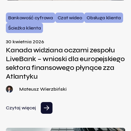
Bankowość cyfrowa
Czat wideo
Obsługa klienta
Ścieżka klienta
30 kwietnia 2026
Kanada widziana oczami zespołu
LiveBank – wnioski dla europejskiego
sektora finansowego płynące zza
Atlantyku
Mateusz Wierzbiński
Czytaj więcej