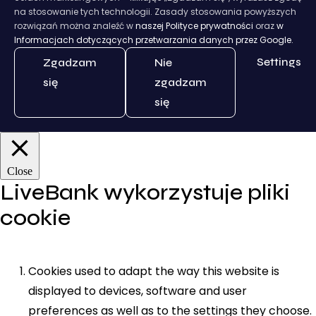
na stosowanie tych technologii. Zasady stosowania powyższych
rozwiązań można znaleźć w
naszej Polityce prywatności
oraz
w
Informacjach dotyczących przetwarzania danych przez Google.
Settings
Zgadzam
Nie
się
zgadzam
się
Close
LiveBank wykorzystuje pliki
cookie
Cookies used to adapt the way this website is
displayed to devices, software and user
preferences as well as to the settings they choose.