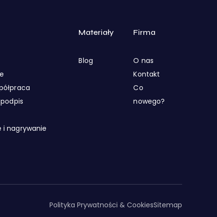
Materiały
Firma
Blog
O nas
we
Kontakt
spółpraca
Co
i podpis
nowego?
 i nagrywanie
Polityka Prywatności & Cookies
Sitemap