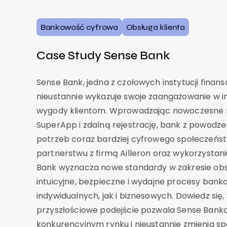
Bankowość cyfrowa
Obsługa klienta
Case Study Sense Bank
Sense Bank, jedna z czołowych instytucji finan
nieustannie wykazuje swoje zaangażowanie w i
wygody klientom. Wprowadzając nowoczesne ro
SuperApp i zdalną rejestrację, bank z powodze
potrzeb coraz bardziej cyfrowego społeczeńst
partnerstwu z firmą Ailleron oraz wykorzystan
Bank wyznacza nowe standardy w zakresie obsł
intuicyjne, bezpieczne i wydajne procesy bank
indywidualnych, jak i biznesowych. Dowiedz się,
przyszłościowe podejście pozwala Sense Bank
konkurencyjnym rynku i nieustannie zmienia spo