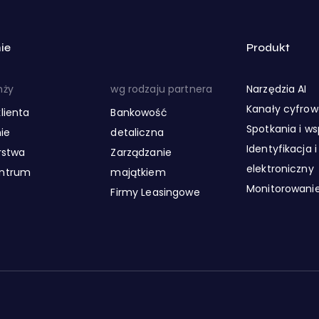
ie
Produkt
nży
wg rodzaju partnera
Narzędzia AI
Kanały cyfro
lienta
Bankowość
Spotkania i w
ie
detaliczna
Identyfikacja 
rstwa
Zarządzanie
elektroniczny
entrum
majątkiem
Monitorowanie
Firmy Leasingowe