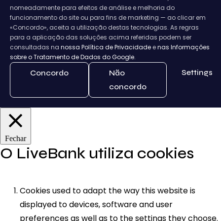
nomeadamente para efeitos de análise e melhoria do
funcionamento do site ou para fins de marketing — ao clicar em
«Concordo», aceita a utilização destas tecnologias. As regras
para a aplicação das soluções acima referidas podem ser
consultadas na
nossa Política de Privacidade
e
nas Informações
sobre o Tratamento de Dados do Google.
Settings
Concordo
Não
concordo
Fechar
O LiveBank utiliza cookies
Cookies used to adapt the way this website is
displayed to devices, software and user
preferences as well as to the settings they choose.