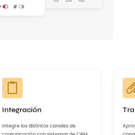
Integración
Tra
Integre los distintos canales de
Aprov
comunicación con sistemas de CRM,
cana