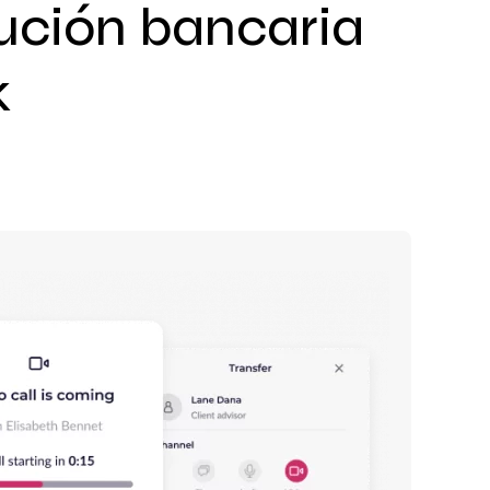
lución bancaria
k