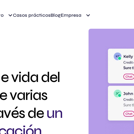
to
Casos prácticos
Blog
Empresa
de vida del
de varias
ravés de
un
cación