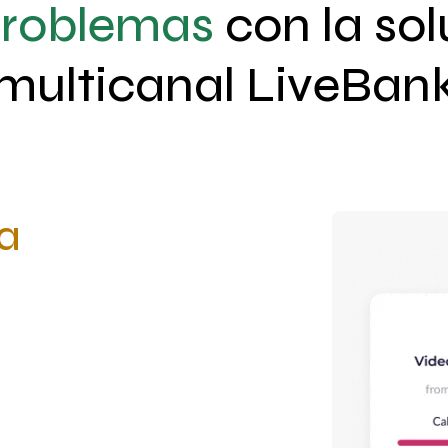
problemas
con la so
multicanal LiveBan
la