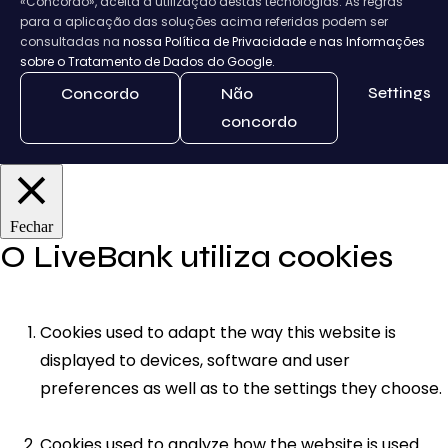
«Concordo», aceita a utilização destas tecnologias. As regras
para a aplicação das soluções acima referidas podem ser
consultadas na
nossa Política de Privacidade
e
nas Informações
sobre o Tratamento de Dados do Google.
Settings
Concordo
Não
concordo
Fechar
O LiveBank utiliza cookies
Cookies used to adapt the way this website is
displayed to devices, software and user
preferences as well as to the settings they choose.
Cookies used to analyze how the website is used