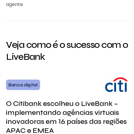
agente
Veja como é o sucesso com o
LiveBank
F
Banca digital
O
O Citibank escolheu o LiveBank –
a
implementando agências virtuais
a
C
inovadoras em 16 países das regiões
APAC e EMEA