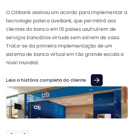
O 
de
O Citibank assinou um acordo para implementar a
si
tecnologia polaca LiveBank, que permitirá aos
a
pe
clientes do banco em 16 países usufruírem de
de
ag
serviços bancários virtuais sem saírem de casa.
]
im
Trata-se da primeira implementação de um
Si
sistema de banca virtual em tão grande escala a
ut
nível mundial.
Le
Leia a história completa do cliente