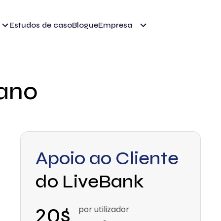
Estudos de caso
Blogue
Empresa
lano
Apoio ao Cliente
do LiveBank
20$
por utilizador