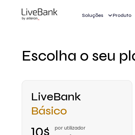
Soluções
Produto
Escolha o seu p
LiveBank
Básico
10$
por utilizador