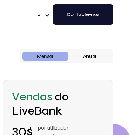
Contacte-nos
PT
Mensal
Anual
Vendas
do
LiveBank
30$
por utilizador