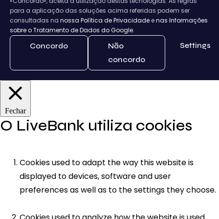
«Concordo», aceita a utilização destas tecnologias. As regras
para a aplicação das soluções acima referidas podem ser
consultadas na
nossa Política de Privacidade
e
nas Informações
sobre o Tratamento de Dados do Google.
Settings
Concordo
Não
concordo
Fechar
O LiveBank utiliza cookies
Cookies used to adapt the way this website is
displayed to devices, software and user
preferences as well as to the settings they choose.
Cookies used to analyze how the website is used