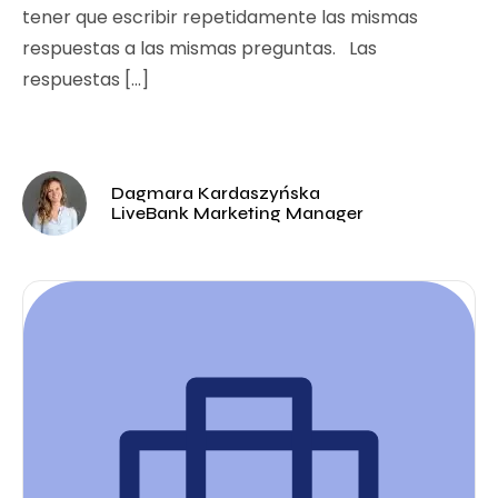
tener que escribir repetidamente las mismas
respuestas a las mismas preguntas. Las
respuestas […]
Dagmara Kardaszyńska
LiveBank Marketing Manager