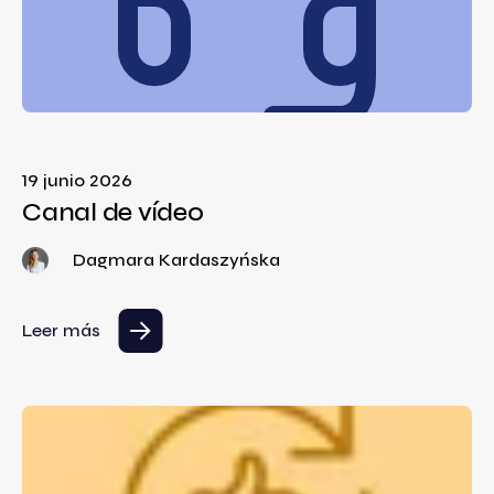
19 junio 2026
Canal de vídeo
Dagmara Kardaszyńska
Leer más