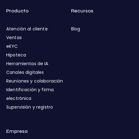
Producto
Recursos
Atención al cliente
Blog
Ventas
eKYC
Hipoteca
Herramientas de IA
Canales digitales
Reuniones y colaboración
Identificación y firma
electrónica
Supervisión y registro
Empresa