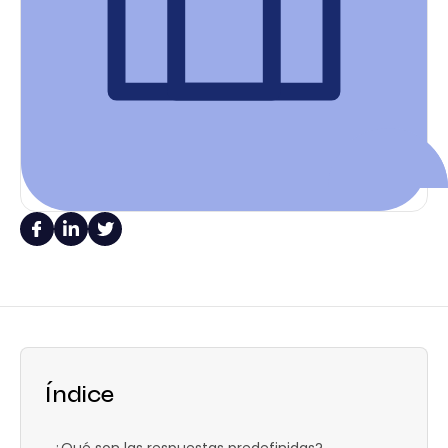
Índice