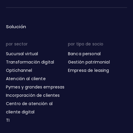
Solución
por sector
por tipo de socio
Sucursal virtual
Banca personal
Transformación digital
Gestión patrimonial
Optichannel
Empresa de leasing
Atención al cliente
Pymes y grandes empresas
Incorporación de clientes
Centro de atención al
cliente digital
TI