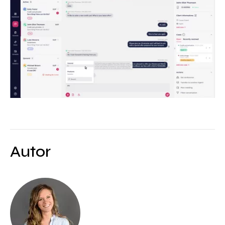
Autor