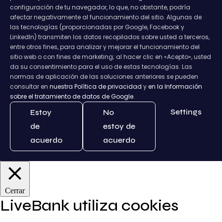
configuración de tu navegador, lo que, no obstante, podría
afectar negativamente al funcionamiento del sitio. Algunas de
las tecnologías (proporcionadas por Google, Facebook y
LinkedIn) transmiten los datos recopilados sobre usted a terceros,
entre otros fines, para analizar y mejorar el funcionamiento del
sitio web o con fines de marketing; al hacer clic en «Acepto», usted
da su consentimiento para el uso de estas tecnologías. Las
normas de aplicación de las soluciones anteriores se pueden
consultar en
nuestra Política de privacidad
y
en la Información
sobre el tratamiento de datos de Google.
Settings
Estoy
No
de
estoy de
acuerdo
acuerdo
Cerrar
LiveBank utiliza cookies