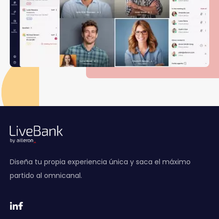
Diseña tu propia experiencia única y saca el máximo
partido al omnicanal.