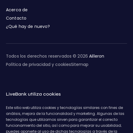
Acerca de
Contacto
¿Qué hay de nuevo?
Todos los derechos reservados © 2026
Ailleron
Política de privacidad y cookies
Sitemap
LiveBank utiliza cookies
Este sitio web utiliza cookies y tecnologías similares con fines de
análisis, mejora de la funcionalidad y marketing. Algunas de las
tecnologías que utilizamos sirven para garantizar el correcto
funcionamiento del sitio, así como para mejorar su usabilidad;
puedes oponerte al uso de dichas tecnologías a través de la