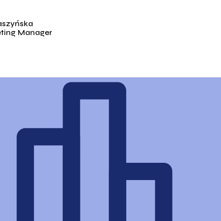
aszyńska
eting Manager