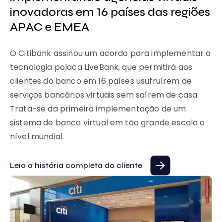
a
C
inovadoras em 16 países das regiões
APAC e EMEA
O 
de
O Citibank assinou um acordo para implementar a
si
tecnologia polaca LiveBank, que permitirá aos
a
pe
clientes do banco em 16 países usufruírem de
de
ag
serviços bancários virtuais sem saírem de casa.
]
im
Trata-se da primeira implementação de um
Si
sistema de banca virtual em tão grande escala a
ut
nível mundial.
Le
Leia a história completa do cliente