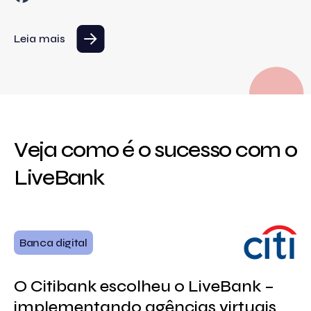
Leia mais
Veja como é o sucesso com o
LiveBank
F
Banca digital
O
O Citibank escolheu o LiveBank –
a
implementando agências virtuais